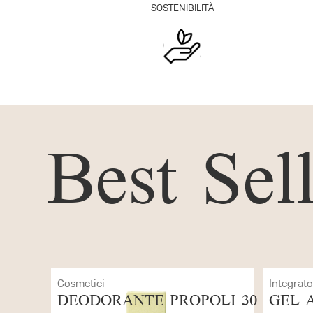
SOSTENIBILITÀ
Best Sel
Integratori Erboristici
Cosm
POLI 30
GEL ACIDO SILICICO
ES