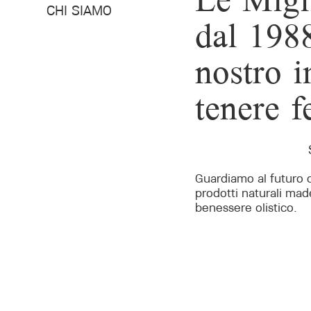
Le Migli
dal 1988
CHI SIAMO
nostro 
tenere f
Guardiamo al futuro o
prodotti naturali made
benessere olistico.