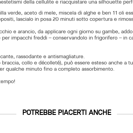
tetismi della cellulite e riacquistare una silhouette perf
la verde, aceto di mele, miscela di alghe e ben 11 oli ess
epositi, lascialo in posa 20 minuti sotto copertura e rimo
inocchio e arancio, da applicare ogni giorno su gambe, ad
per impacchi freddi – conservandolo in frigorifero – in ca
icante, rassodante e antismagliature.
o braccia, collo e décolleté), può essere esteso anche a t
 per qualche minuto fino a completo assorbimento.
 tempo!
POTREBBE PIACERTI ANCHE