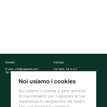
Contatti
Indirizzo
E-mail:
info@casamei.com
Via Italia, 34 b-c-f
Tel:
0438 400699
31020 San Vendemiano (TV)
Italia
Noi usiamo i cookies
Social
Noi usiamo i cookies e altre tecniche
di tracciamento per migliorare la tua
esperienza di navigazione nel nostro
sito, per mostrarti contenuti