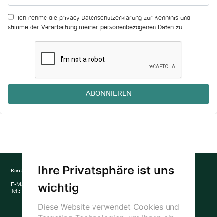
Ich nehme die
privacy Datenschutzerklärung
zur Kenntnis und
stimme der Verarbeitung meiner personenbezogenen Daten zu
Ihre Privatsphäre ist uns
Kontakt
Adresse
wichtig
E-Mail:
info@casamei.com
Via Italia, 34 b-c-f
Tel.:
0438 400699
31020 San Vendemiano (TV)
Italien
Diese Website verwendet Cookies und